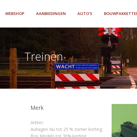
WEBSHOP
AANBIEDINGEN
AUTO'S
BOUWPAKKETTE
Treinen
Merk
Artitec
Auhagen Nu tot 25 % zomer korting
Bos Models tot 30% korting