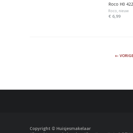
Roco H0 422
Roco, nieuw
€ 6,99
← VORIG
Copyright © Huisjesmakelaar