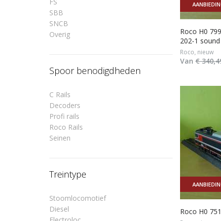
FS
AANBIEDI
SBB
SNCB
Roco H0 799
Overig
202-1 sound
Roco, nieuw
Van
€ 340,4
Spoor benodigdheden
C Rails
Decoders
Profi rails
Roco Rails
Seinen
Treintype
AANBIEDI
Stoomlocomotief
Diesel
Roco H0 751
Electroloc