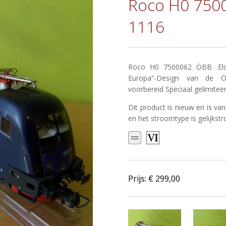
Roco H0 7500
1116
Roco H0 7500062 ÖBB .Eloc
Europa“-Design van de Öst
voorbereid Speciaal gelimiteer
Dit product is nieuw en is van
en het stroomtype is gelijkst
Prijs: €
299,00