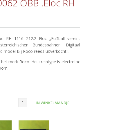
062 ÖBB .Eloc RH
 RH 1116 212.2 Eloc „Fußball vereint
erreichischen Bundesbahnen. Digitaal
d model Bij Roco reeds uitverkocht !.
 het merk Roco. Het treintype is electroloc
room.
IN WINKELMANDJE