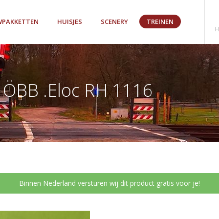
PAKKETTEN
HUISJES
SCENERY
TREINEN
H
ÖBB .Eloc RH 1116
Binnen Nederland versturen wij dit product gratis voor je!