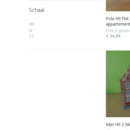
Schaal
Pola H0 Fla
H0
appartemen
N
Pola, in goede
€ 34,99
TT
Kibri H0 2 M