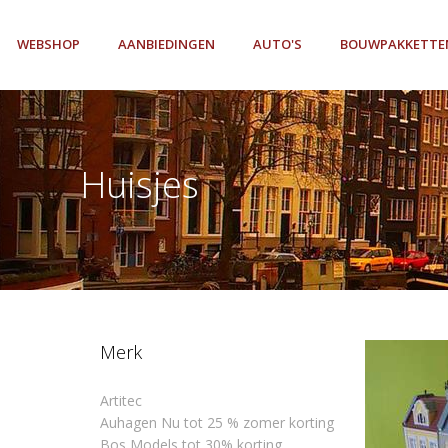
WEBSHOP
AANBIEDINGEN
AUTO'S
BOUWPAKKETTE
Huisjes
Merk
Artitec
Auhagen Nu tot 25 % zomer korting
Bos Models tot 30% korting