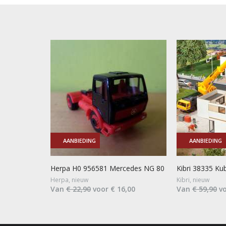
AANBIEDING
AANBIEDING
Herpa H0 956581 Mercedes NG 80
Kibri 38335 Ku
Herpa, nieuw
Kibri, nieuw
Van
€ 22,90
voor € 16,00
Van
€ 59,90
vo