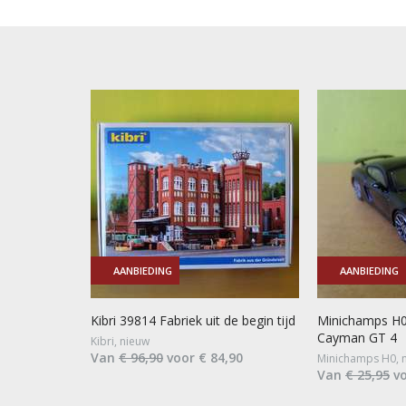
AANBIEDING
AANBIEDING
Kibri 39814 Fabriek uit de begin tijd
Minichamps H0
Cayman GT 4
Kibri, nieuw
Van
€ 96,90
voor € 84,90
Minichamps H0, 
Van
€ 25,95
vo