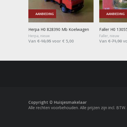
AANBIEDING
AANBIEDING
Herpa H0 828390 Mb Koelwagen
Faller H0 1305
Herpa, nieuw
Faller, nieuw
Van
€ 10,95
voor € 5,00
Van
€ 71,90
vo
Copyright © Huisjesmakelaar
Alle rechten voorbehouden. Alle prijzen zijn incl. BTW.