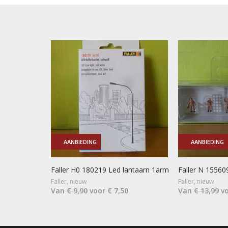
AANBIEDING
AANBIEDING
Faller H0 180219 Led lantaarn 1arm
Faller N 1556
Faller, nieuw
Faller, nieuw
Van
€ 9,90
voor € 7,50
Van
€ 13,99
vo