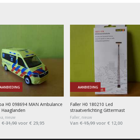
AANBIEDING
AANBIEDING
pa H0 098694 MAN Ambulance
Faller H0 180210 Led
 Haaglanden
straatverlichting Gittermast
a, nieuw
Faller, nieuw
n
€ 31,90
voor € 29,95
Van
€ 15,99
voor € 12,00