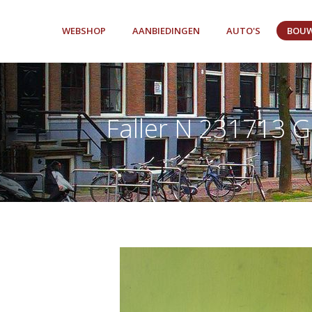
WEBSHOP
AANBIEDINGEN
AUTO'S
BOUW
Faller N 231713 G