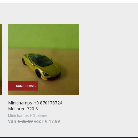
AANBIEDING
Minichamps H0 870178724
McLaren 720 S
Minichamps H0, nieuw
Van
€ 25,99
voor € 17,99