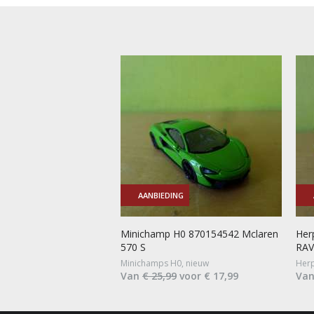
AANBIEDING
Minichamp H0 870154542 Mclaren
Her
570 S
RAV
Minichamps H0, nieuw
Herp
Van
€ 25,99
voor € 17,99
Va