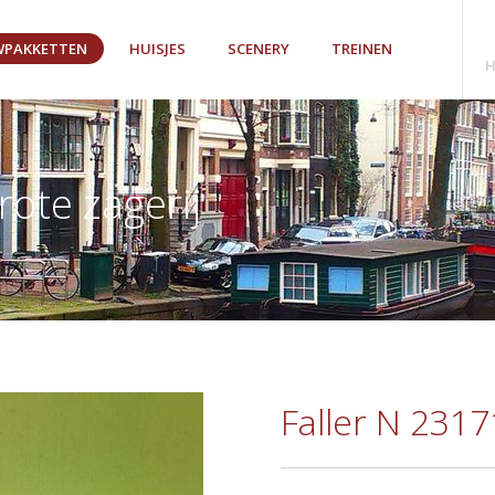
PAKKETTEN
HUISJES
SCENERY
TREINEN
H
rote zagerij
Faller N 2317