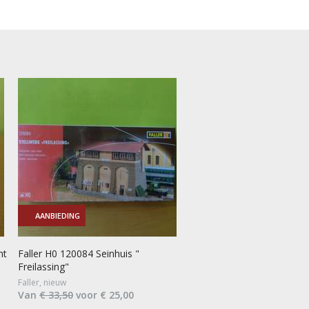
AANBIEDING
ht
Faller H0 120084 Seinhuis "
Freilassing"
Faller, nieuw
Van
€ 33,50
voor € 25,00