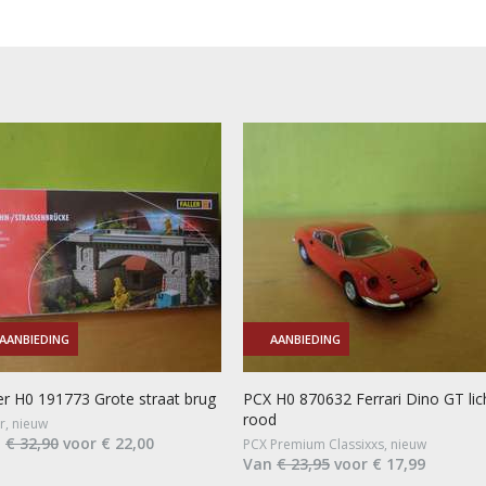
AANBIEDING
AANBIEDING
ler H0 191773 Grote straat brug
PCX H0 870632 Ferrari Dino GT lic
rood
er, nieuw
n
€ 32,90
voor € 22,00
PCX Premium Classixxs, nieuw
Van
€ 23,95
voor € 17,99