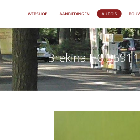
WEBSHOP
AANBIEDINGEN
AUTO'S
BOUW
Brekina H0 35911 