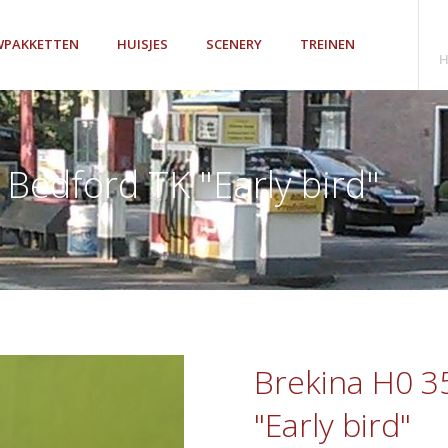
PAKKETTEN
HUISJES
SCENERY
TREINEN
H
Bedford TK "Early bird"
Brekina H0 3
"Early bird"