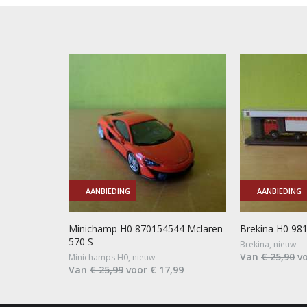
AANBIEDING
AANBIEDING
Minichamp H0 870154544 Mclaren
Brekina H0 98
570 S
Brekina, nieuw
Van
€ 25,90
vo
Minichamps H0, nieuw
Van
€ 25,99
voor € 17,99