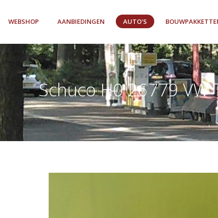
WEBSHOP
AANBIEDINGEN
AUTO'S
BOUWPAKKETTE
Schuco H0 26779 VW 