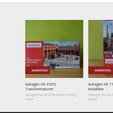
AANBIEDING
AANBIEDING
Auhagen H0 41652
Auhagen H0 11
Transformatoren
installatie
Auhagen Nu tot 25 % zomer korting,
Auhagen Nu tot 2
nieuw
nieuw
Van
€ 48,90
voor € 36,50
Van
€ 49,90
vo