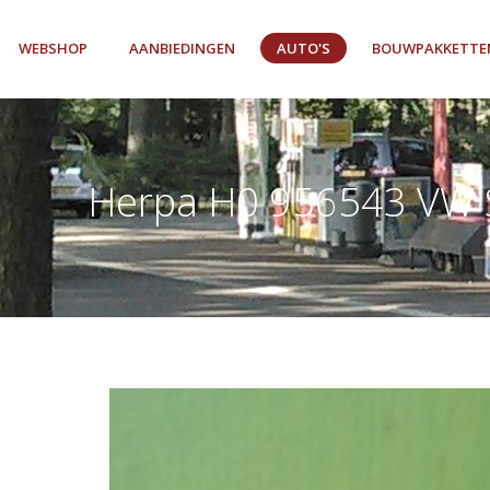
WEBSHOP
AANBIEDINGEN
AUTO'S
BOUWPAKKETTE
Herpa H0 956543 VW 