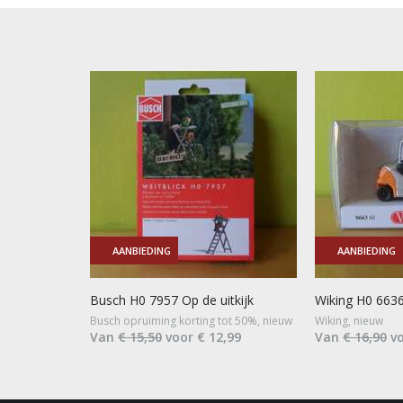
AANBIEDING
AANBIEDING
Busch H0 7957 Op de uitkijk
Wiking H0 66360
Busch opruiming korting tot 50%, nieuw
Wiking, nieuw
Van
€ 15,50
voor € 12,99
Van
€ 16,90
vo