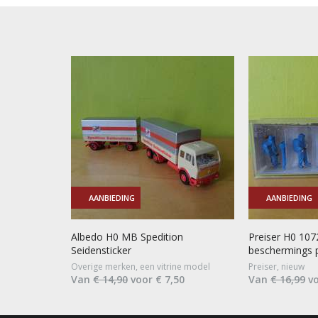
AANBIEDING
AANBIEDING
Albedo H0 MB Spedition
Preiser H0 107
Seidensticker
beschermings 
Overige merken, een vitrine model
Preiser, nieuw
Van
€ 14,90
voor € 7,50
Van
€ 16,99
vo