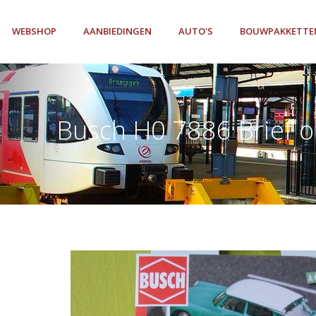
WEBSHOP
AANBIEDINGEN
AUTO'S
BOUWPAKKETTE
Busch H0 7886 Brief o