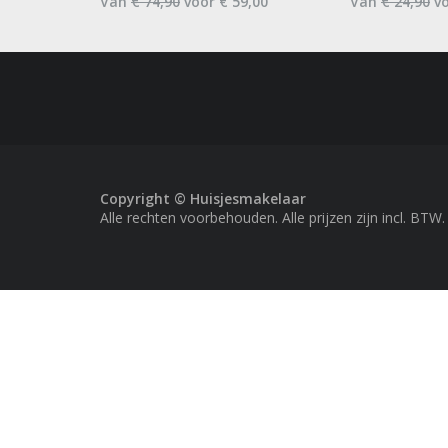
Van
€ 74,90
voor € 59,00
Van
€ 24,90
vo
Copyright © Huisjesmakelaar
Alle rechten voorbehouden. Alle prijzen zijn incl. BTW.