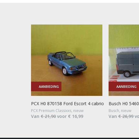
AANBIEDING
AANBIEDING
PCX H0 870158 Ford Escort 4 cabrio
Busch H0 54602
PCX Premium Classixxs, nieuw
Busch, nieuw
Van
€ 21,90
voor € 16,99
Van
€ 26,99
vo