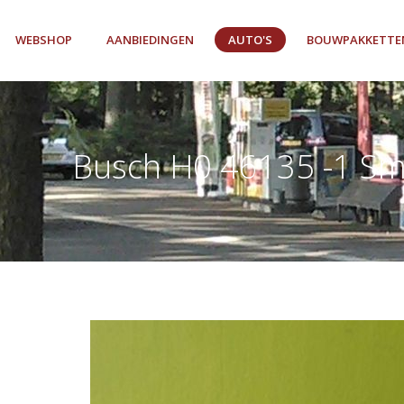
WEBSHOP
AANBIEDINGEN
AUTO'S
BOUWPAKKETTE
Busch H0 46135 -1 Sm