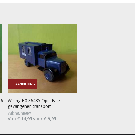
AANBIEDING
16
Wiking H0 86435 Opel Blitz
gevangenen transport
Wiking, nieuw
Van
€ 14,95
voor € 9,95