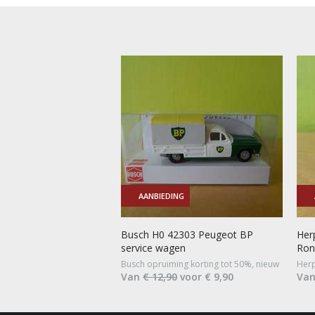
AANBIEDING
Busch H0 42303 Peugeot BP
Her
service wagen
Ronc
Busch opruiming korting tot 50%, nieuw
Herp
Van
€ 12,90
voor € 9,90
Va