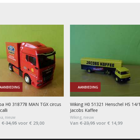
AANBIEDING
AANBIEDING
pa H0 318778 MAN TGX circus
Wiking H0 51321 Henschel HS 14/
alli
Jacobs Kaffee
a, nieuw
Wiking, nieuw
n
€ 34,95
voor € 29,00
Van
€ 23,95
voor € 14,99