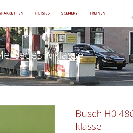
PAKKETTEN
HUISJES
SCENERY
TREINEN
H
ercedes A klasse
Busch H0 48
klasse