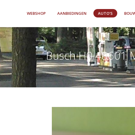
WEBSHOP
AANBIEDINGEN
AUTO'S
BOUW
Busch H0 48601 M