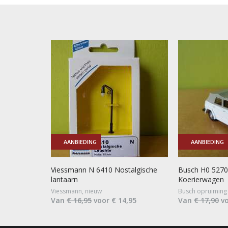
AANBIEDING
AANBIEDING
Viessmann N 6410 Nostalgische
Busch H0 527
lantaarn
Koerierwagen
Viessmann, nieuw
Busch opruiming 
Van
€ 16,95
voor € 14,95
Van
€ 17,90
vo