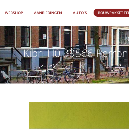
WEBSHOP
AANBIEDINGEN
AUTO'S
BOUWPAKKETTE
Kibri H0 39566 Perro