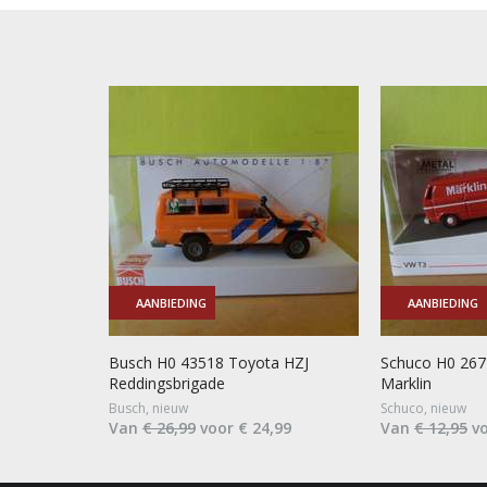
AANBIEDING
AANBIEDING
Busch H0 43518 Toyota HZJ
Schuco H0 26
Reddingsbrigade
Marklin
Busch, nieuw
Schuco, nieuw
Van
€ 26,99
voor € 24,99
Van
€ 12,95
vo