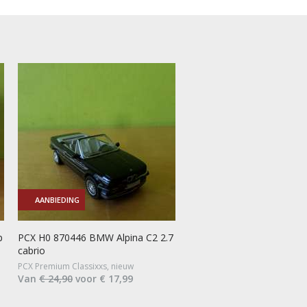
AANBIEDING
p
PCX H0 870446 BMW Alpina C2 2.7
cabrio
PCX Premium Classixxs, nieuw
Van
€ 24,90
voor € 17,99