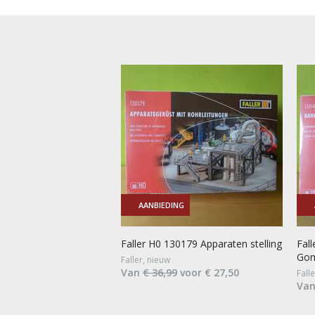
AANBIEDING
Faller H0 130179 Apparaten stelling
Fal
Gom
Faller, nieuw
Van
€ 36,99
voor € 27,50
Fall
Va