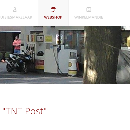
UISJESMAKELAAR
WEBSHOP
WINKELMANDJE
"TNT Post"