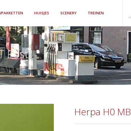
PAKKETTEN
HUISJES
SCENERY
TREINEN
H
 Post"
Herpa H0 MB 