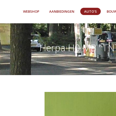
WEBSHOP
AANBIEDINGEN
AUTO'S
BOUW
Herpa H0 MB "TNT