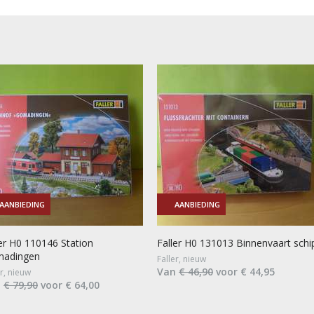
AANBIEDING
AANBIEDING
ler H0 110146 Station
Faller H0 131013 Binnenvaart schi
adingen
Faller, nieuw
Van
€ 46,90
voor € 44,95
er, nieuw
n
€ 79,90
voor € 64,00