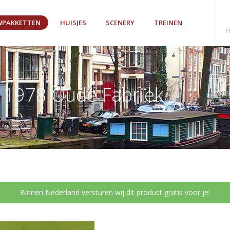
PAKKETTEN
HUISJES
SCENERY
TREINEN
H
 1978 Oude Fabriek
Binnen Nederland versturen wij dit product gratis voor je!