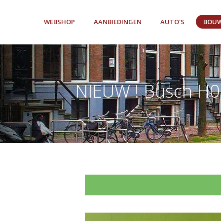
WEBSHOP
AANBIEDINGEN
AUTO'S
BOUW
NIEUW ! Busch H0