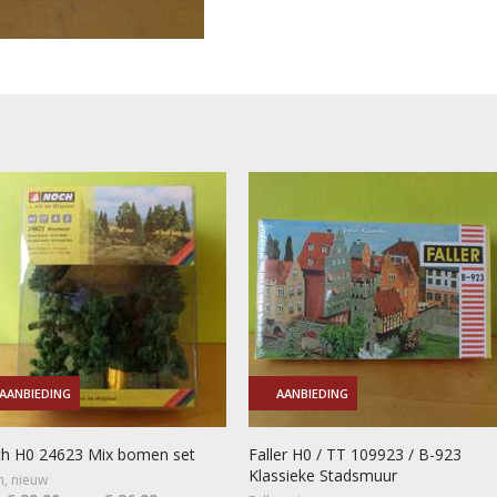
AANBIEDING
AANBIEDING
h H0 24623 Mix bomen set
Faller H0 / TT 109923 / B-923
Klassieke Stadsmuur
, nieuw