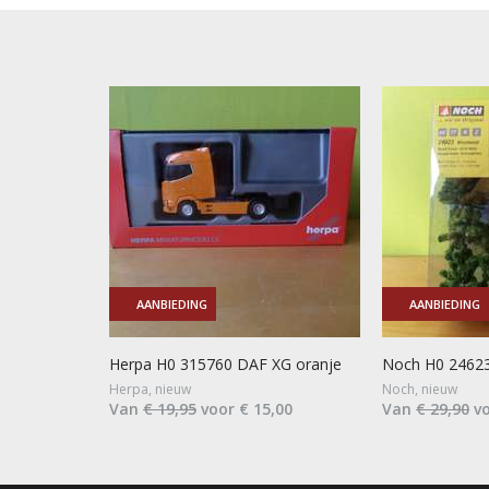
AANBIEDING
AANBIEDING
Herpa H0 315760 DAF XG oranje
Noch H0 24623
Herpa, nieuw
Noch, nieuw
Van
€ 19,95
voor € 15,00
Van
€ 29,90
vo