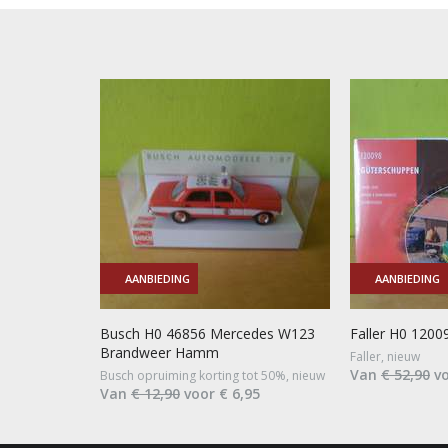
AANBIEDING
AANBIEDING
Busch H0 46856 Mercedes W123
Faller H0 120
Brandweer Hamm
Faller, nieuw
Van
€ 52,90
vo
Busch opruiming korting tot 50%, nieuw
Van
€ 12,90
voor € 6,95