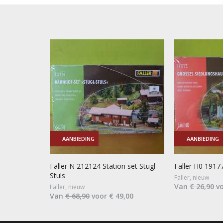
AANBIEDING
AANBIEDING
Faller N 212124 Station set Stugl -
Faller H0 191
Stuls
Faller, nieuw
Van
€ 26,90
vo
Faller, nieuw
Van
€ 68,90
voor € 49,00