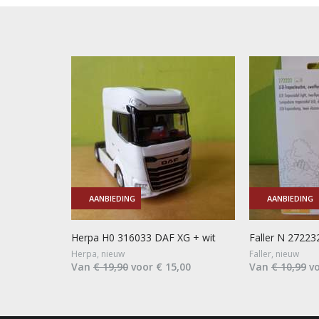
AANBIEDING
AANBIEDING
Herpa H0 316033 DAF XG + wit
Faller N 27223
Herpa, nieuw
Faller, nieuw
Van
€ 19,90
voor € 15,00
Van
€ 10,99
vo