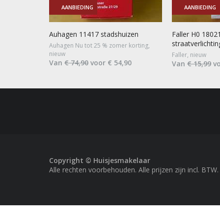
AANBIEDING
AANBIEDING
Auhagen 11417 stadshuizen
Faller H0 1802
straatverlichti
Auhagen Nu tot 25 % zomer korting,
nieuw
Faller, nieuw
Van
€ 74,90
voor € 54,90
Van
€ 15,99
vo
Copyright © Huisjesmakelaar
Alle rechten voorbehouden. Alle prijzen zijn incl. BTW.