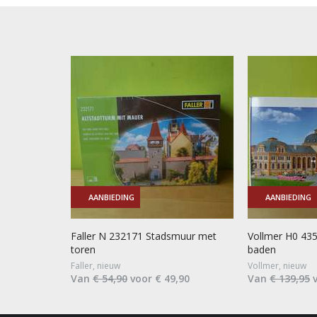
AANBIEDING
AANBIEDING
Faller N 232171 Stadsmuur met
Vollmer H0 435
toren
baden
Faller, nieuw
Vollmer, nieuw
Van
€ 54,90
voor € 49,90
Van
€ 139,95
v