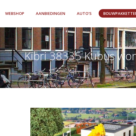
WEBSHOP
AANBIEDINGEN
AUTO'S
BOUWPAKKETTE
Kibri 38335 Kubus woni