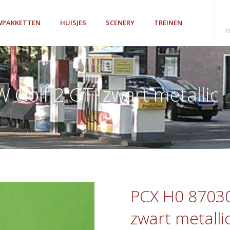
PAKKETTEN
HUISJES
SCENERY
TREINEN
H
Golf 2 GTI zwart metallic
PCX H0 87030
zwart metalli