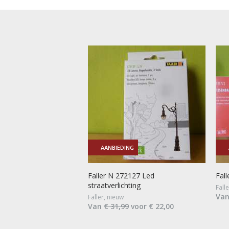
AANBIEDING
Faller N 272127 Led
Fal
straatverlichting
Fall
Va
Faller, nieuw
Van
€ 31,99
voor € 22,00