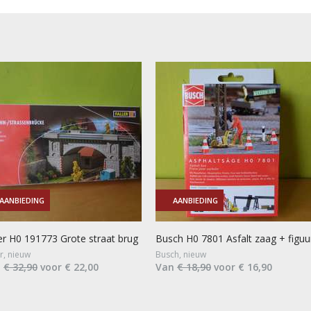
AANBIEDING
AANBIEDING
ler H0 191773 Grote straat brug
Busch H0 7801 Asfalt zaag + figuu
er, nieuw
Busch, nieuw
n
€ 32,90
voor € 22,00
Van
€ 18,90
voor € 16,90