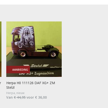
AANBIEDING
r
Herpa H0 111126 DAF XG+ ZM
Stelzl
Herpa, nieuw
Van
€ 44,95
voor € 36,00