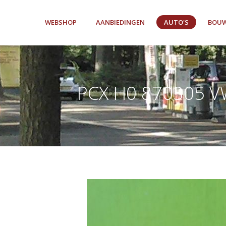
WEBSHOP
AANBIEDINGEN
AUTO'S
BOUW
PCX H0 870305 VW 