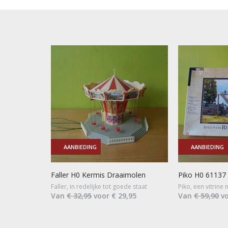
AANBIEDING
AANBIEDING
Faller H0 Kermis Draaimolen
Piko H0 61137 
Faller, in redelijke tot goede staat
Piko, een vitrine
Van
€ 32,95
voor € 29,95
Van
€ 59,90
vo