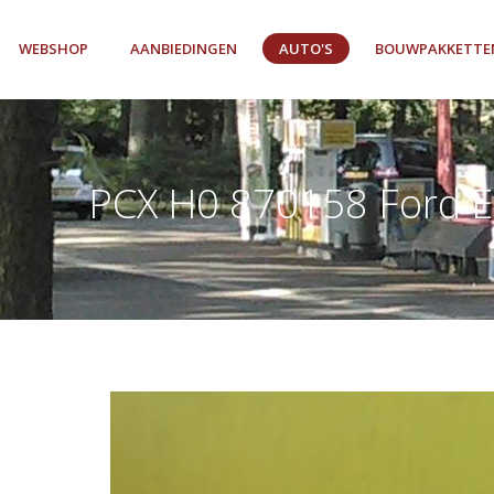
WEBSHOP
AANBIEDINGEN
AUTO'S
BOUWPAKKETTE
PCX H0 870158 Ford Es