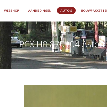
WEBSHOP
AANBIEDINGEN
AUTO'S
BOUWPAKKETTE
PCX H0 870104 Aston 