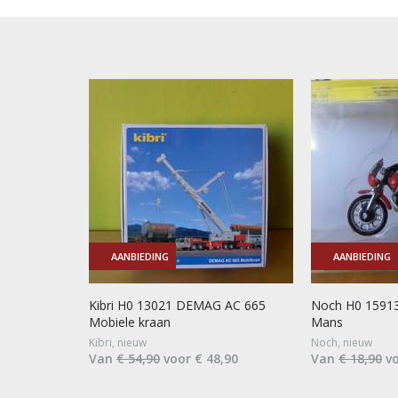
AANBIEDING
AANBIEDING
Kibri H0 13021 DEMAG AC 665
Noch H0 15913
Mobiele kraan
Mans
Kibri, nieuw
Noch, nieuw
Van
€ 54,90
voor € 48,90
Van
€ 18,90
vo