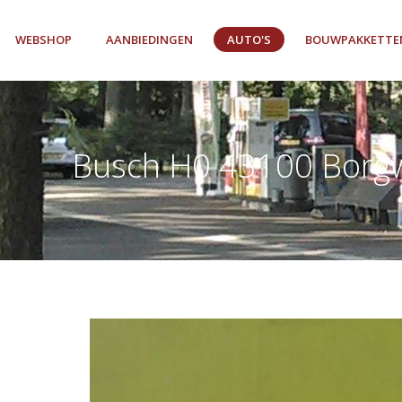
WEBSHOP
AANBIEDINGEN
AUTO'S
BOUWPAKKETTE
Busch H0 43100 Borgw