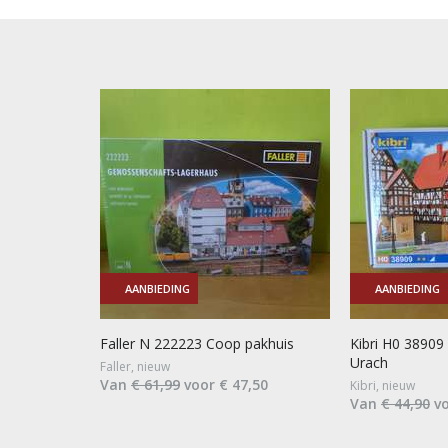
AANBIEDING
AANBIEDING
Faller N 222223 Coop pakhuis
Kibri H0 38909
Urach
Faller, nieuw
Van
€ 61,99
voor € 47,50
Kibri, nieuw
Van
€ 44,90
vo