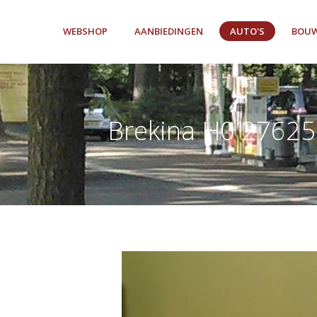
WEBSHOP
AANBIEDINGEN
AUTO'S
BOUW
Brekina H0 27625