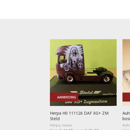
AANBIEDING
Herpa H0 111126 DAF XG+ ZM
Auh
Stelzl
bos
Herpa, nieuw
Auha