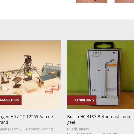
AANBIEDING
AANBIEDING
agen H0 / TT 12265 Aan de
Busch H0 4137 Betonmast lamp
rand
geel
gen Nu tot 25 % zomer korting,
Busch, nieuw