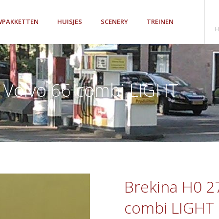
PAKKETTEN
HUISJES
SCENERY
TREINEN
H
 Volvo 66 combi LIGHT
Brekina H0 2
combi LIGHT