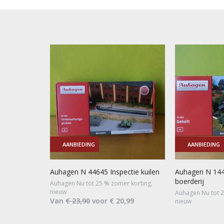
AANBIEDING
AANBIEDING
Auhagen N 44645 Inspectie kuilen
Auhagen N 14
boerderij
Auhagen Nu tot 25 % zomer korting,
nieuw
Auhagen Nu tot 2
Van
€ 23,90
voor € 20,99
nieuw
Van
€ 44,50
vo