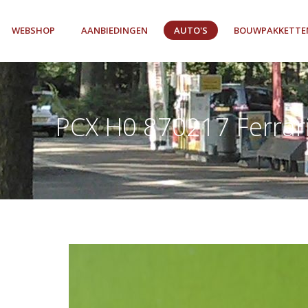
WEBSHOP
AANBIEDINGEN
AUTO'S
BOUWPAKKETTE
PCX H0 870217 Ferrari