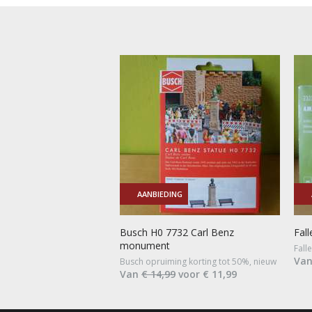
AANBIEDING
Busch H0 7732 Carl Benz
Fal
monument
Fall
Va
Busch opruiming korting tot 50%, nieuw
Van
€ 14,99
voor € 11,99