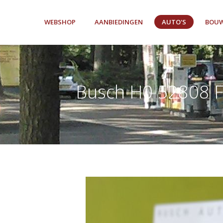
WEBSHOP
AANBIEDINGEN
AUTO'S
BOUW
Busch H0 52808 F