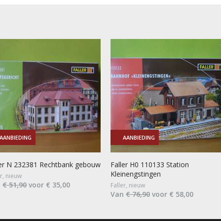
AANBIEDING
AANBIEDING
ler N 232381 Rechtbank gebouw
Faller H0 110133 Station
Kleinengstingen
er, nieuw
n
€ 51,90
voor € 35,00
Faller, nieuw
Van
€ 76,90
voor € 58,00