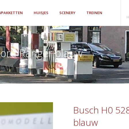
PAKKETTEN
HUISJES
SCENERY
TREINEN
H
ord Ranger blauw
Busch H0 52
blauw