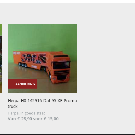
AANBIEDING
Herpa H0 145916 Daf 95 XF Promo
truck
Herpa, in goede staat
Van
€ 28,90
voor € 15,00