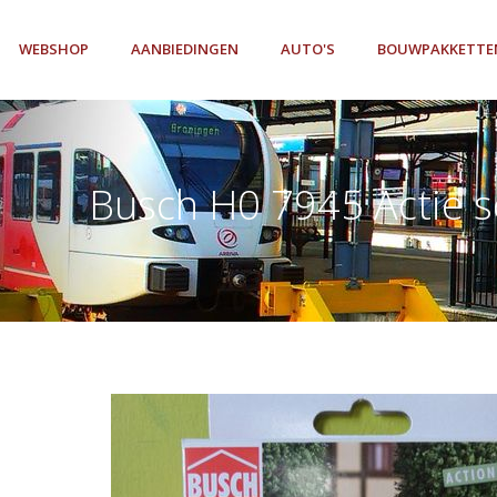
WEBSHOP
AANBIEDINGEN
AUTO'S
BOUWPAKKETTE
Busch H0 7945 Actie s