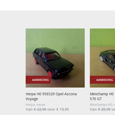
AANBIEDING
AANBIEDING
Herpa H0 956529 Opel Ascona
Minichamp H0 
Voyage
570 GT
Herpa, nieuw
Minichamps H0, 
Van
€ 22,90
voor € 19,95
Van
€ 25,99
vo